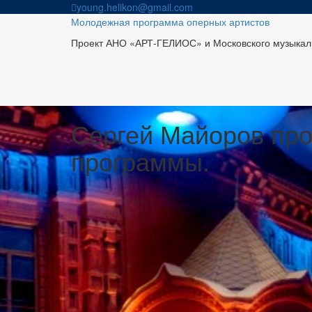
Skip
young.helikon@gmail.com
to
Молодежная программа оперных артистов
content
Проект АНО «АРТ-ГЕЛИОС» и Московского музыкаль
Сергей Майоров про
программы.