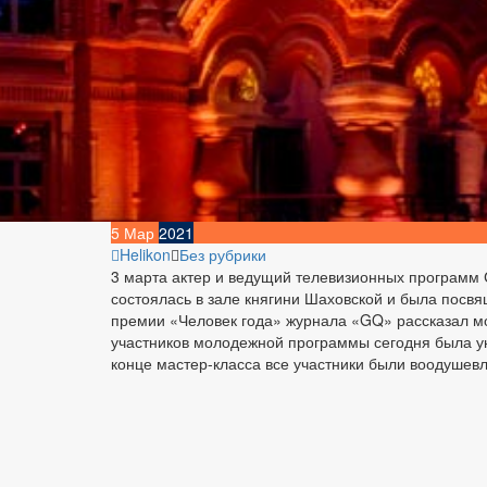
5
Мар
2021
Helikon
Без рубрики
3 марта актер и ведущий телевизионных программ 
состоялась в зале княгини Шаховской и была пос
премии «Человек года» журнала «GQ» рассказал м
участников молодежной программы сегодня была ун
конце мастер-класса все участники были воодушев