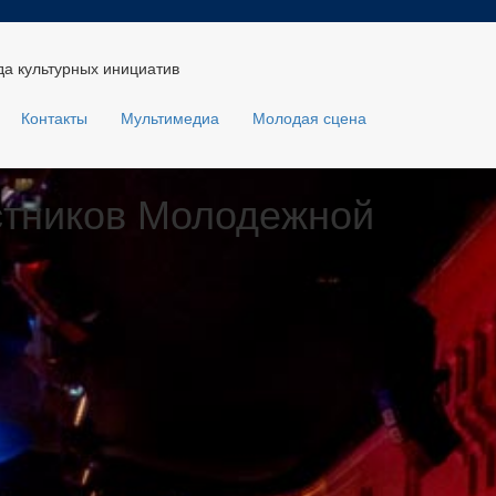
а культурных инициатив
Контакты
Мультимедиа
Молодая сцена
стников Молодежной