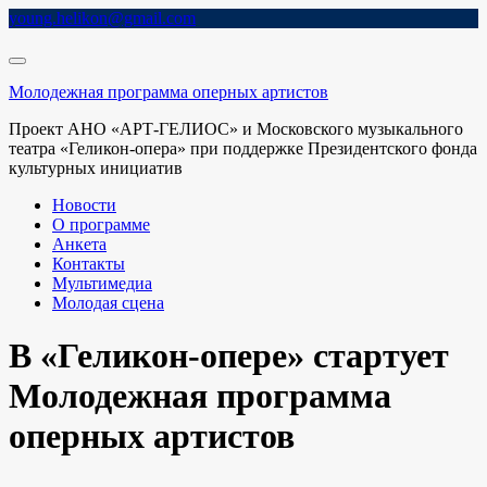
Skip
young.helikon@gmail.com
to
content
Молодежная программа оперных артистов
Проект АНО «АРТ-ГЕЛИОС» и Московского музыкального
театра «Геликон-опера» при поддержке Президентского фонда
культурных инициатив
Новости
О программе
Анкета
Контакты
Мультимедиа
Молодая сцена
В «Геликон-опере» стартует
Молодежная программа
оперных артистов