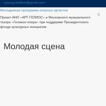
Skip
young.helikon@gmail.com
to
Молодежная программа оперных артистов
content
Проект АНО «АРТ-ГЕЛИОС» и Московского музыкального
театра «Геликон-опера» при поддержке Президентского
фонда культурных инициатив
Молодая сцена