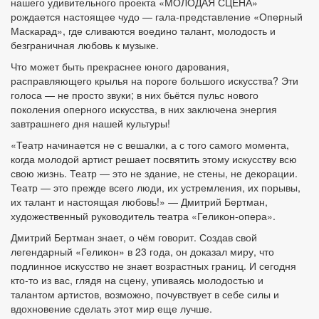
нашего удивительного проекта «МОЛОДАЯ СЦЕНА»
рождается настоящее чудо — гала-представление «Оперный
Маскарад», где сливаются воедино талант, молодость и
безграничная любовь к музыке.
Что может быть прекраснее юного дарования,
расправляющего крылья на пороге большого искусства? Эти
голоса — не просто звуки; в них бьётся пульс нового
поколения оперного искусства, в них заключена энергия
завтрашнего дня нашей культуры!
«Театр начинается не с вешалки, а с того самого момента,
когда молодой артист решает посвятить этому искусству всю
свою жизнь. Театр — это не здание, не стены, не декорации.
Театр — это прежде всего люди, их устремления, их порывы,
их талант и настоящая любовь!» — Дмитрий Бертман,
художественный руководитель театра «Геликон-опера».
Дмитрий Бертман знает, о чём говорит. Создав свой
легендарный «Геликон» в 23 года, он доказал миру, что
подлинное искусство не знает возрастных границ. И сегодня
кто-то из вас, глядя на сцену, упиваясь молодостью и
талантом артистов, возможно, почувствует в себе силы и
вдохновение сделать этот мир еще лучше.