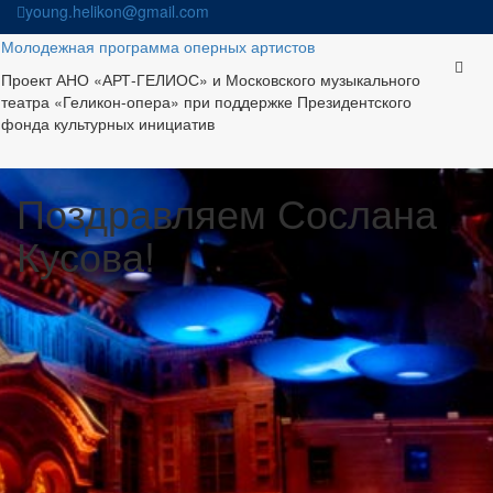
Skip
young.helikon@gmail.com
to
Молодежная программа оперных артистов
content
Проект АНО «АРТ-ГЕЛИОС» и Московского музыкального
театра «Геликон-опера» при поддержке Президентского
фонда культурных инициатив
Поздравляем Сослана
Кусова!