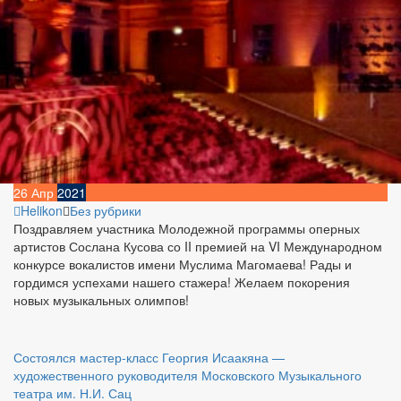
26
Апр
2021
Helikon
Без рубрики
Поздравляем участника Молодежной программы оперных
артистов Сослана Кусова со II премией на VI Международном
конкурсе вокалистов имени Муслима Магомаева! Рады и
гордимся успехами нашего стажера! Желаем покорения
новых музыкальных олимпов!
Навигация
Состоялся мастер-класс Георгия Исаакяна —
художественного руководителя Московского Музыкального
по
театра им. Н.И. Сац