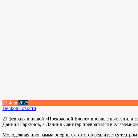
21
Фев
2025
Helikon
Новости
21 февраля в нашей «Прекрасной Елене» впервые выступили с
Даниил Гаркунов, а Даниил Санитар превратился в Агамемнон
Молодежная программа оперных артистов реализуется театром