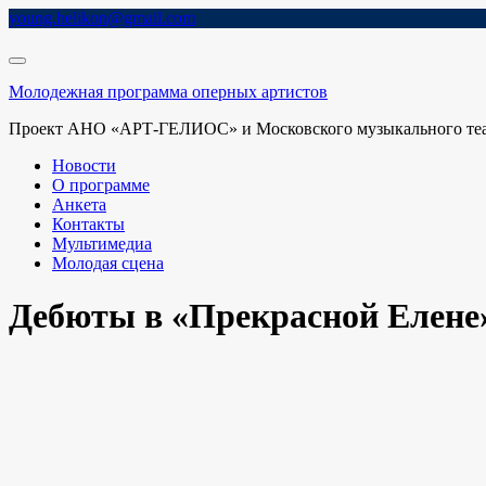
Skip
young.helikon@gmail.com
to
content
Молодежная программа оперных артистов
Проект АНО «АРТ-ГЕЛИОС» и Московского музыкального теат
Новости
О программе
Анкета
Контакты
Мультимедиа
Молодая сцена
Дебюты в «Прекрасной Елене