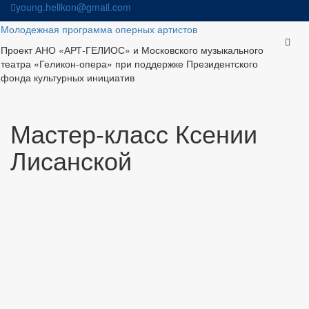
Skip
young.helikon@gmail.com
to
Молодежная программа оперных артистов
content
Проект АНО «АРТ-ГЕЛИОС» и Московского музыкального
театра «Геликон-опера» при поддержке Президентского
фонда культурных инициатив
Мастер-класс Ксении
Лисанской